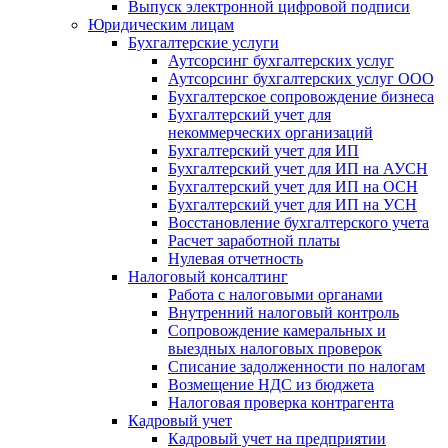
Выпуск электронной цифровой подписи
Юридическим лицам
Бухгалтерские услуги
Аутсорсинг бухгалтерских услуг
Аутсорсинг бухгалтерских услуг ООО
Бухгалтерское сопровождение бизнеса
Бухгалтерский учет для
некоммерческих организаций
Бухгалтерский учет для ИП
Бухгалтерский учет для ИП на АУСН
Бухгалтерский учет для ИП на ОСН
Бухгалтерский учет для ИП на УСН
Восстановление бухгалтерского учета
Расчет заработной платы
Нулевая отчетность
Налоговый консалтинг
Работа с налоговыми органами
Внутренний налоговый контроль
Сопровождение камеральных и
выездных налоговых проверок
Списание задолженности по налогам
Возмещение НДС из бюджета
Налоговая проверка контрагента
Кадровый учет
Кадровый учет на предприятии